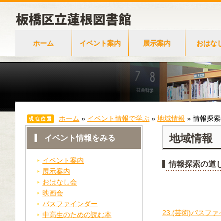
ホーム
イベント案内
展示案内
おはな
ホーム
»
イベント情報で学ぶ
»
地域情報
»
情報探索
地域情報
イベント情報をみる
イベント案内
情報探索の道
展示案内
おはなし会
映画会
パスファインダー
23.(芸術)パスファ
中高生のための読む本