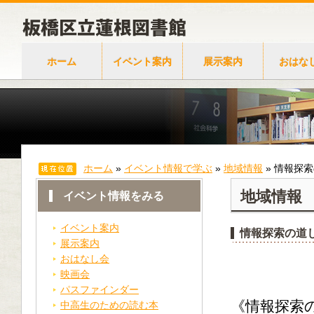
ホーム
イベント案内
展示案内
おはな
ホーム
»
イベント情報で学ぶ
»
地域情報
»
情報探索
地域情報
イベント情報をみる
イベント案内
情報探索の道
展示案内
おはなし会
映画会
パスファインダー
《情報探索
中高生のための読む本