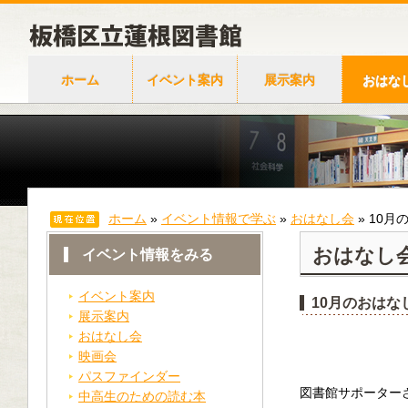
ホーム
イベント案内
展示案内
おはな
ホーム
»
イベント情報で学ぶ
»
おはなし会
»
10月
おはなし
イベント情報をみる
イベント案内
10月のおはな
展示案内
おはなし会
映画会
パスファインダー
図書館サポーター
中高生のための読む本