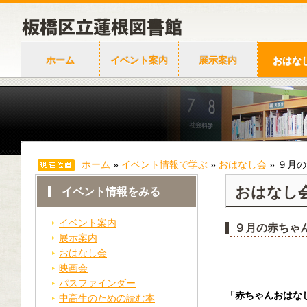
ホーム
イベント案内
展示案内
おはな
ホーム
»
イベント情報で学ぶ
»
おはなし会
»
９月の
おはなし
イベント情報をみる
イベント案内
９月の赤ちゃ
展示案内
おはなし会
映画会
パスファインダー
「赤ちゃんおはなし
中高生のための読む本