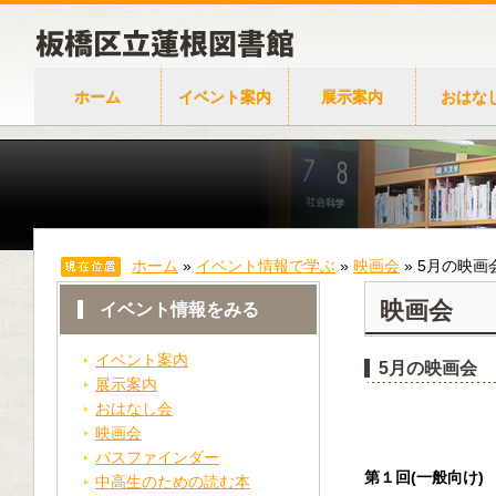
ホーム
イベント案内
展示案内
おはな
ホーム
»
イベント情報で学ぶ
»
映画会
»
5月の映画
映画会
イベント情報をみる
イベント案内
5月の映画会
展示案内
おはなし会
映画会
パスファインダー
第１回
(
一般向け
)
中高生のための読む本