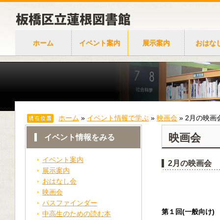
ホーム
イベント案内
展示案内
おはな
ホーム
»
イベント情報で学ぶ
»
映画会
»
2月の映画
映画会
イベント情報をみる
イベント案内
2月の映画会
展示案内
おはなし会
映画会
パスファインダー
第１回(一般向け)
中高生のための読む本