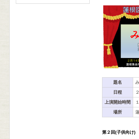
題名
日程
上演開始時間
場所
第２回(子供向け)