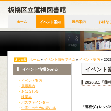
ホーム
イベント案内
展示案内
おはな
ホーム
»
イベント情報で学ぶ
»
イベント案内
»
20
イベント
イベント情報をみる
イベント案内
2026.3.1
展示案内
おはなし会
映画会
パスファインダー
「蓮根ヴィレッジ出
中高生のための読む本