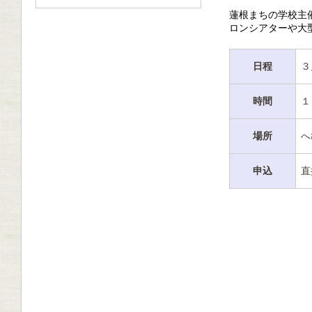
蓮根まちの学校主
ロンシアターや大
日程
３
時間
１
場所
へ
申込
直