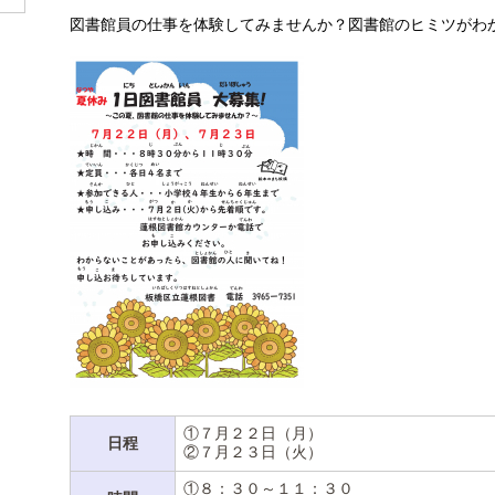
図書館員の仕事を体験してみませんか？図書館のヒミツがわ
①７月２２日（月）
日程
②７月２３日（火）
①８：３０～１１：３０