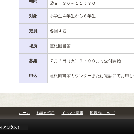
時間
②８：３０～１１：３０
対象
小学生４年生から６年生
定員
各回４名
場所
蓮根図書館
募集
７月２日（火）９：００より受付開始
申込
蓮根図書館カウンターまたは電話にてお申し
ホーム
施設の活用
イベント情報
図書館について