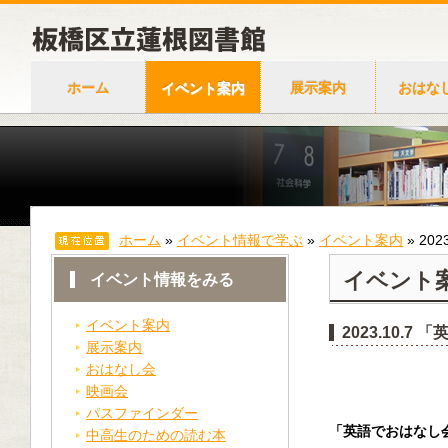
ホーム
イベント案内
展示案内
おはな
ホーム
»
イベント情報で学ぶ
»
イベント案内
»
20
イベント
イベント情報をみる
イベント案内
2023.10.
展示案内
おはなし会
映画会
パスファインダー
「英語でおはなし
中高生のための読む本