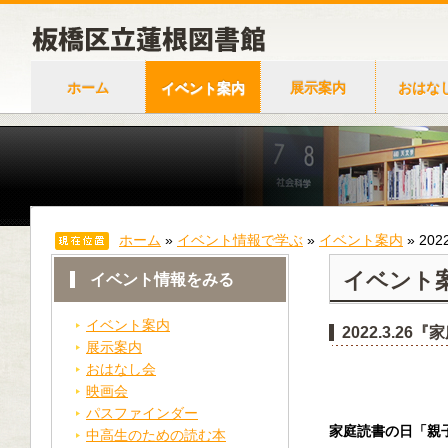
ホーム
イベント案内
展示案内
おはな
ホーム
»
イベント情報で学ぶ
»
イベント案内
»
20
イベント
イベント情報をみる
イベント案内
2022.3.
展示案内
おはなし会
映画会
パスファインダー
家庭読書の日「親
中高生のための読む本