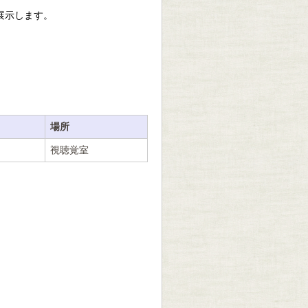
展示します。
場所
視聴覚室