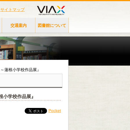
サイトマップ
交通案内
図書館について
による～蓮根小学校作品展』
～蓮根小学校作品展』
Pocket