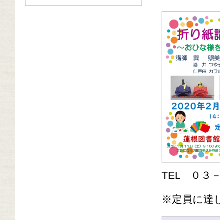
TEL ０３
※定員に達