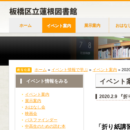
ホーム
イベント案内
展示案内
おはな
ホーム
»
イベント情報で学ぶ
»
イベント案内
»
20
イベント
イベント情報をみる
イベント案内
2020.2.9
展示案内
おはなし会
映画会
パスファインダー
「折り紙講
中高生のための読む本