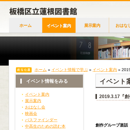
ホーム
イベント案内
展示案内
おはな
ホーム
»
イベント情報で学ぶ
»
イベント案内
»
20
イベント
イベント情報をみる
イベント案内
2019.3.
展示案内
おはなし会
映画会
パスファインダー
創作グループ楽話
中高生のための読む本