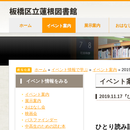
ホーム
イベント案内
展示案内
おはな
ホーム
»
イベント情報で学ぶ
»
イベント案内
»
20
イベント
イベント情報をみる
イベント案内
2019.11
展示案内
おはなし会
映画会
パスファインダー
ひとり読み
中高生のための読む本