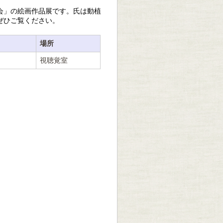
会」の絵画作品展です。氏は動植
ぜひご覧ください。
場所
視聴覚室