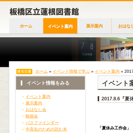
ホーム
イベント案内
展示案内
おはな
ホーム
»
イベント情報で学ぶ
»
イベント案内
»
20
イベント
イベント情報をみる
イベント案内
2017.8.6
展示案内
おはなし会
映画会
パスファインダー
「夏休み工作会」
中高生のための読む本