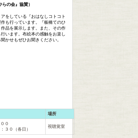
ひらの会』協賛）
ィアをしている『おはなしコトコト
製作も行っています。『板橋てのひ
、作品を展示します。また、その作
も行います。布絵本の感触をお楽し
み聞かせもぜひお聞きください。
場所
：００
視聴覚室
０（各日）