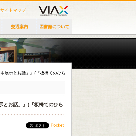
サイトマップ
交通案内
図書館について
「布絵本展示とお話」』(『板橋てのひら
本展示とお話」』(『板橋てのひら
Pocket