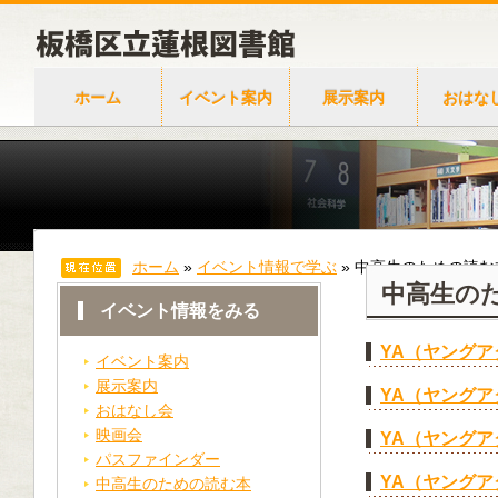
ホーム
イベント案内
展示案内
おはな
ホーム
»
イベント情報で学ぶ
»
中高生のための読む
中高生の
イベント情報をみる
YA（ヤング
イベント案内
展示案内
YA（ヤング
おはなし会
映画会
YA（ヤング
パスファインダー
YA（ヤング
中高生のための読む本