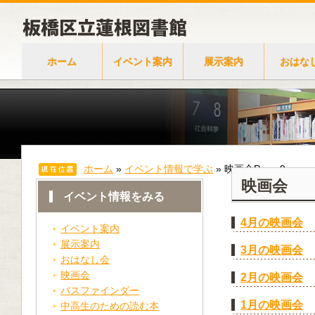
ホーム
イベント案内
展示案内
おはな
ホーム
»
イベント情報で学ぶ
»
映画会
Page 9
映画会
イベント情報をみる
4月の映画会
イベント案内
展示案内
3月の映画会
おはなし会
映画会
2月の映画会
パスファインダー
1月の映画会
中高生のための読む本