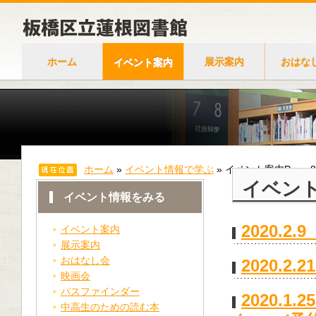
ホーム
イベント案内
展示案内
おはな
ホーム
»
イベント情報で学ぶ
»
イベント案内
Page 
イベン
イベント情報をみる
2020.
イベント案内
展示案内
おはなし会
2020.
映画会
パスファインダー
2020.
中高生のための読む本