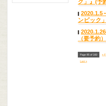
ク」』(予
2020.
ンピック
2020.
（要予約
Page 85 of 160
« F
Last »