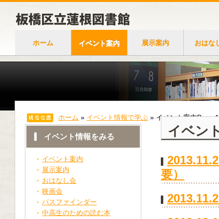
ホーム
イベント案内
展示案内
おはな
ホーム
»
イベント情報で学ぶ
»
イベント案内
Page 
イベン
イベント情報をみる
2013.
イベント案内
展示案内
要）
おはなし会
映画会
2013.
パスファインダー
中高生のための読む本