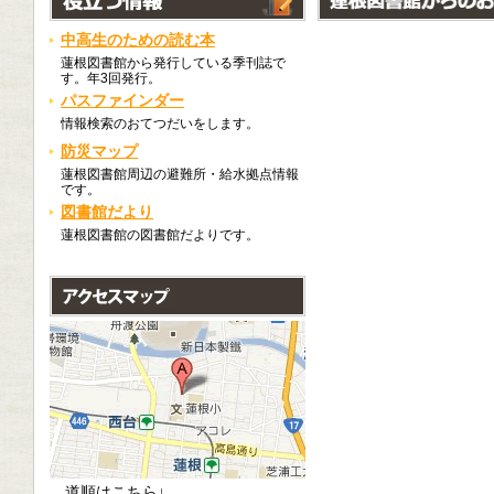
2026/08/01
中高生のための読む本
2026.8.7「大人のための夜のおはなし会」(要
イベント案内
蓮根図書館から発行している季刊誌で
す。年3回発行。
約)
パスファインダー
2026/08/01
情報検索のおてつだいをします。
2026.8.2「夏休み工作会」(要予約)
イベント案内
防災マップ
蓮根図書館周辺の避難所・給水拠点情報
2026/08/01
です。
2026.8.2「ＷａｋｕＷａｋｕ多言語おはなし
イベント案内
図書館だより
会」(予約不要)
蓮根図書館の図書館だよりです。
2026/08/01
2026.8.1「英語でおはなし会」(予約不要)
イベント案内
道順はこちら↓